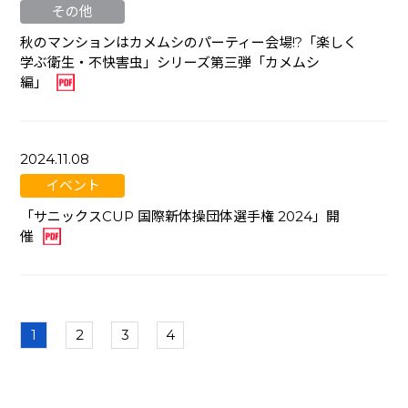
その他
秋のマンションはカメムシのパーティー会場!?「楽しく
学ぶ衛⽣・不快害⾍」シリーズ第三弾「カメムシ
編」
2024.11.08
イベント
「サニックスCUP 国際新体操団体選⼿権 2024」開
催
1
2
3
4